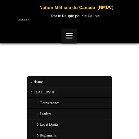
(NMDC)
Nation Métisse du Canada
Par le Peuple pour le Peuple
CLIQUEZ ICI
Navigation
Home
LEADERSHIP
Gouvernance
Leaders
Loi et Droits
Règlements