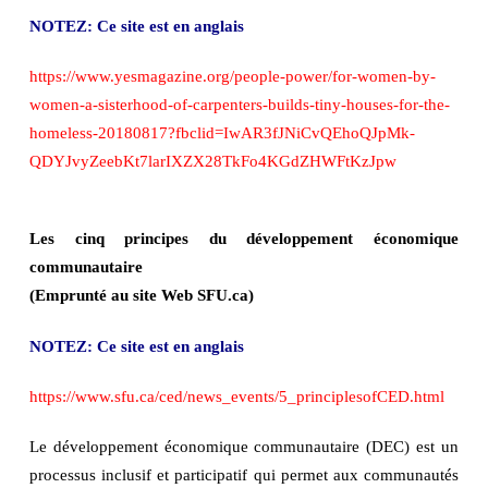
NOTEZ: Ce site est en anglais
https://www.yesmagazine.org/people-power/for-women-by-
women-a-sisterhood-of-carpenters-builds-tiny-houses-for-the-
homeless-20180817?fbclid=IwAR3fJNiCvQEhoQJpMk-
QDYJvyZeebKt7larIXZX28TkFo4KGdZHWFtKzJpw
Les cinq principes du développement économique
communautaire
(Emprunté au site Web SFU.ca)
NOTEZ: Ce site est en anglais
https://www.sfu.ca/ced/news_events/5_principlesofCED.html
Le développement économique communautaire (DEC) est un
processus inclusif et participatif qui permet aux communautés