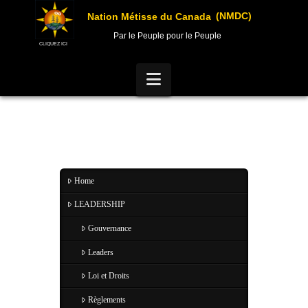
(NMDC)
Nation Métisse du Canada
Par le Peuple pour le Peuple
CLIQUEZ ICI
Navigation
Home
LEADERSHIP
Gouvernance
Leaders
Loi et Droits
Règlements