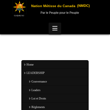
(NMDC)
Nation Métisse du Canada
Par le Peuple pour le Peuple
CLIQUEZ ICI
Navigation
Home
LEADERSHIP
Gouvernance
Leaders
Loi et Droits
Règlements