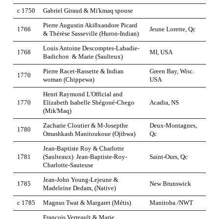
c 1750
Gabriel Giraud & Mi'kmaq spouse
Pierre Augustin Aki8xandore Picard
1766
Jeune Lorette, Qc
& Thérèse Sasseville (Huron-Indian)
Louis Antoine Descomptes-Labadie-
1768
MI, USA
Badichon & Marie (Saulteux)
Pierre Racet-Rassette & Indian
Green Bay, Wisc.
1770
woman (Chippewa)
USA
Henri Raymond L'Official and
1770
Elizabeth Isabelle Shégoné-Chego
Acadia, NS
(Mik'Maq)
Zacharie Cloutier & M-Josepthe
Deux-Montagnes,
1780
Omashkash Manitoukoue (Ojibwa)
Qc
Jean-Baptiste Roy & Charlotte
1781
(Saulteaux)
Jean-Baptiste-Roy-
Saint-Ours, Qc
Charlotte-Sauteuse
Jean-John Young-Lejeune &
1785
New Brunswick
Madeleine Dedam, (Native)
c 1785
Magnus Twat & Margaret (Métis)
Manitoba /NWT
François Verreault & Marie