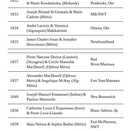
1832
& Marie Kondatiesha, (Mohawk)
Pembroke, Ont
Joseph Brisard St-Germain & Marie
1833
MB/NWT
Cadotte (Métis)
André Lacroix & Veronica
1834
Ottawa, Ont
(Algonquin) Makkatinini
James Charles Swan & Josephte
1835
Newfoundland
Descoteaux (Métis)
Pierre Narcisse Dorion (Laurion)
Red
1837
(Voyageur) & Cecile Mawishk
River/Mattawa
MacDonell, (Ojibwa Métis)
Alexander MacDonell (Ojibwa-
1837
Metis) & Angelique McKay (Alg-
Fort Tem/Mattawa
Métis)
Joseph Manuel-Emmanuel (Indian) &
1849
New Brunswick
Pauline Mazerolle
Catherine Louis-L'Esquimeau (Inuit)
1856
Blanc Sablon, Qc
& Pierre Leon-Léandre
Fort McPherson,
1859
Hans Nelson & Sophie Barber (Métis)
NWT