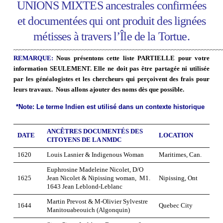
UNIONS MIXTES ancestrales confirmées
et documentées qui ont produit des lignées
métisses à travers l’Île de la Tortue.
~~~~~~~~~~~~~~~~~~~~~~~~~~~~~~~~~~~~~~~~~~~~~~~~~~~~~~~~~~~~~~~~~~~~~~
REMARQUE:
Nous présentons cette liste PARTIELLE pour votre
information SEULEMENT.
Elle ne doit pas
être partagée ni utilisée
par les généalogistes et les chercheurs qui perçoivent des frais pour
leurs travaux.
Nous allons ajouter des noms dès que possible.
*Note: Le terme Indien est utilisé dans un contexte historique
ANCÊTRES DOCUMENTÉS DES
DATE
LOCATION
CITOYENS DE LA NMDC
1620
Louis Lasnier & Indigenous Woman
Maritimes, Can.
Euphrosine Madeleine Nicolet, D/O
1625
Jean Nicolet & Nipissing woman, M1.
Nipissing, Ont
1643 Jean Leblond-Leblanc
Martin Prevost & M-Olivier Sylvestre
1644
Quebec City
Manitouabeouich (Algonquin)