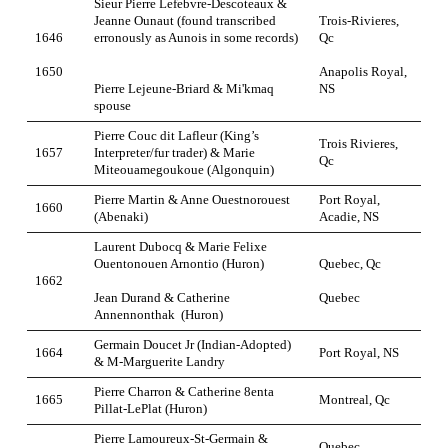
Sieur Pierre Lefebvre-Descoteaux &
Jeanne Ounaut (found transcribed
Trois-Rivieres,
1646
erronously as Aunois in some records)
Qc
1650
Anapolis Royal,
Pierre Lejeune-Briard & Mi'kmaq
NS
spouse
Pierre Couc dit Lafleur (King’s
Trois Rivieres,
1657
Interpreter/fur trader) & Marie
Qc
Miteouamegoukoue (Algonquin)
Pierre Martin & Anne Ouestnorouest
Port Royal,
1660
(Abenaki)
Acadie, NS
Laurent Dubocq & Marie Felixe
Ouentonouen Arnontio (Huron)
Quebec, Qc
1662
Jean Durand & Catherine
Quebec
Annennonthak (Huron)
Germain Doucet Jr (Indian-Adopted)
1664
Port Royal, NS
& M-Marguerite Landry
Pierre Charron & Catherine 8enta
1665
Montreal, Qc
Pillat-LePlat (Huron)
Pierre Lamoureux-St-Germain &
Quebec