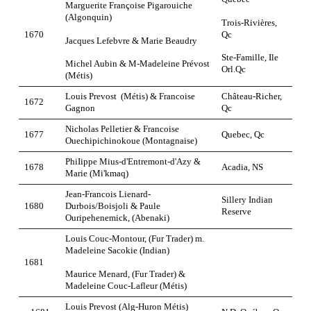
Marguerite Françoise Pigarouiche
(Algonquin)
Trois-Rivières,
Qc
1670
Jacques Lefebvre & Marie Beaudry
Ste-Famille, Ile
Michel Aubin & M-Madeleine Prévost
Orl.Qc
(Métis)
Louis Prevost (Métis) & Francoise
Château-Richer,
1672
Gagnon
Qc
Nicholas Pelletier & Francoise
1677
Quebec, Qc
Ouechipichinokoue (Montagnaise)
PhiIippe Mius-d'Entremont-d'Azy &
1678
Acadia, NS
Marie (Mi'kmaq)
Jean-Francois Lienard-
Sillery Indian
1680
Durbois/Boisjoli & Paule
Reserve
Ouripehenemick, (Abenaki)
Louis Couc-Montour, (Fur Trader) m.
Madeleine Sacokie (Indian)
1681
Maurice Menard, (Fur Trader) &
Madeleine Couc-Lafleur (Métis)
Louis Prevost (Alg-Huron Métis)