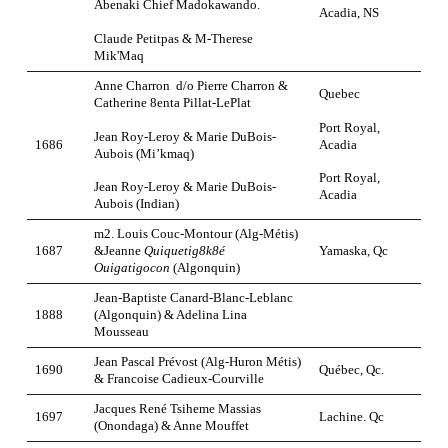
Abenaki Chief Madokawando.
Acadia, NS
Claude Petitpas & M-Therese
Mik'Maq
Anne Charron d/o Pierre Charron &
Quebec
Catherine 8enta Pillat-LePlat
Port Royal,
Jean Roy-Leroy & Marie DuBois-
Acadia
1686
Aubois (Mi’kmaq)
Port Royal,
Jean Roy-Leroy & Marie DuBois-
Acadia
Aubois (Indian)
m2. Louis Couc-Montour (Alg-Métis)
1687
&Jeanne
Quiquetig8k8é
Yamaska, Qc
Ouigatigocon
(Algonquin)
Jean-Baptiste Canard-Blanc-Leblanc
1888
(Algonquin) & Adelina Lina
Mousseau
Jean Pascal Prévost (Alg-Huron Métis)
1690
Québec, Qc.
& Francoise Cadieux-Courville
Jacques René Tsiheme Massias
1697
Lachine. Qc
(Onondaga) & Anne Mouffet