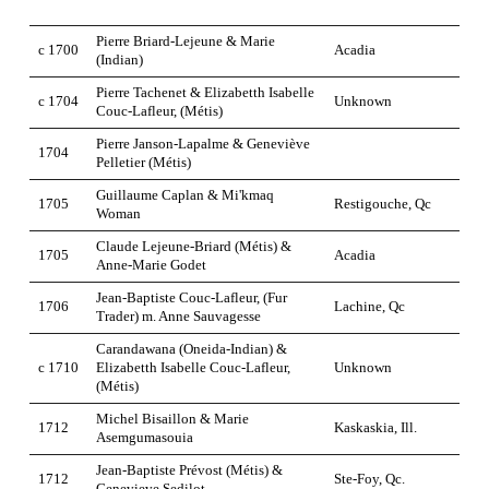
Pierre Briard-Lejeune & Marie
c 1700
Acadia
(Indian)
Pierre Tachenet & Elizabetth Isabelle
c 1704
Unknown
Couc-Lafleur, (Métis)
Pierre Janson-Lapalme & Geneviève
1704
Pelletier (Métis)
Guillaume Caplan & Mi'kmaq
1705
Restigouche, Qc
Woman
Claude Lejeune-Briard (Métis) &
1705
Acadia
Anne-Marie Godet
Jean-Baptiste Couc-Lafleur, (Fur
1706
Lachine, Qc
Trader) m. Anne Sauvagesse
Carandawana (Oneida-Indian) &
c 1710
Elizabetth Isabelle Couc-Lafleur,
Unknown
(Métis)
Michel Bisaillon & Marie
1712
Kaskaskia, Ill.
Asemgumasouia
Jean-Baptiste Prévost (Métis) &
1712
Ste-Foy, Qc.
Genevieve Sedilot