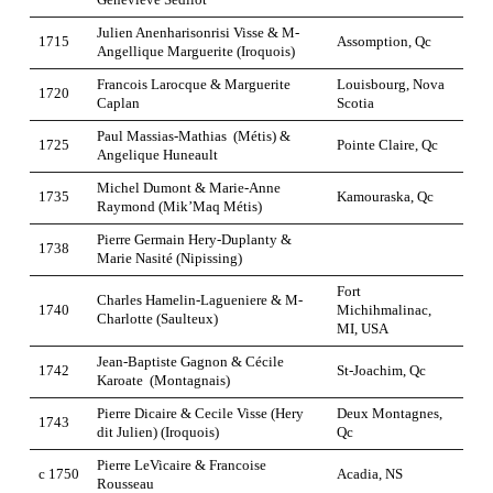
Julien Anenharisonrisi Visse & M-
1715
Assomption, Qc
Angellique Marguerite (Iroquois)
Francois Larocque & Marguerite
Louisbourg, Nova
1720
Caplan
Scotia
Paul Massias-Mathias (Métis) &
1725
Pointe Claire, Qc
Angelique Huneault
Michel Dumont & Marie-Anne
1735
Kamouraska, Qc
Raymond (Mik’Maq Métis)
Pierre Germain Hery-Duplanty &
1738
Marie Nasité (Nipissing)
Fort
Charles Hamelin-Lagueniere & M-
1740
Michihmalinac,
Charlotte (Saulteux)
MI, USA
Jean-Baptiste Gagnon & Cécile
1742
St-Joachim, Qc
Karoate (Montagnais)
Pierre Dicaire & Cecile Visse (Hery
Deux Montagnes,
1743
dit Julien) (Iroquois)
Qc
Pierre LeVicaire & Francoise
c 1750
Acadia, NS
Rousseau