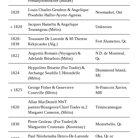
Pemadjiwanokiwe (Indian)
Louis Charles Gendron & Angelique
1820
Newmarket, Ont
Piwabike Hallio-Ayotte-Agneau
Jacques Hamelin & Angelique
c 1820
Unknown
Tourangeau (Métis)
1820-
Toussaint De Laronde & M-Therese
Fort Alumettes, Qc
1838
Kekjicaoke (Alg.)
Augustin Romain (Voyageur) &
N.D. de Montreal,
1822
Adelaide Brisebois (Métis)
Qc
Hyppolitte Brisette (Fur Trader) &
Drummond Island,
1824
Archange Soufille L'Hirondelle
MI
(Métis)
George Fisher & Genevieve
St-Francois Xavier,
c 1825
Courville (Métis)
MB
Allan MacDonell NWT
1826
partner/Bourgeois/Chief Trader m.2
Témiscamingue
Margaret Cameron, (Métis)
Pierre Groleau (Fur Trader) &
1830
Montebello, Qc
Marguerite Coutenais (Kootenay)
Paul Niioherasha Denys-De-Laronde
Oka, Qc or