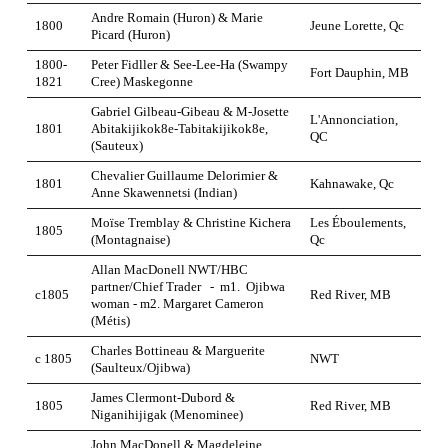
Andre Romain (Huron) & Marie
1800
Jeune Lorette, Qc
Picard (Huron)
1800-
Peter Fidller & See-Lee-Ha (Swampy
Fort Dauphin, MB
1821
Cree) Maskegonne
Gabriel Gilbeau-Gibeau & M-Josette
L'Annonciation,
1801
Abitakijikok8e-Tabitakijikok8e,
QC
(Sauteux)
Chevalier Guillaume Delorimier &
1801
Kahnawake, Qc
Anne Skawennetsi (Indian)
Moïse Tremblay & Christine Kichera
Les Éboulements,
1805
(Montagnaise)
Qc
Allan MacDonell NWT/HBC
partner/Chief Trader - m1. Ojibwa
c1805
Red River, MB
woman - m2. Margaret Cameron
(Métis)
Charles Bottineau & Marguerite
c 1805
NWT
(Saulteux/Ojibwa)
James Clermont-Dubord &
1805
Red River, MB
Niganihijigak (Menominee)
John MacDonell & Magdeleine