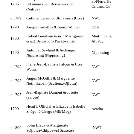
St-Pierre, Ile
1786
Petsiamiskueu Bersiamiskueu
Orleans, Qc
(Native)
c 1789
Cuthbert Grant & Utinawasis (Cree)
NWT
1790
Joseph Paul-Hus & Sioux Woman
USA
Robert Goodwin & m1: Mistigoose
Martin Falls,
1790
& m2: Jenny, d/o Pucktwanish
Albaby
Antoine Rowland & Archange
1790
Nippissing
Nippissing (Nippissing)
Pierre Jean-Baptiste Falcon & Cree
c 1795
NWT
Woman
Angus McGillis & Marguerite
c 1795
NWT
Notinikaban (Saulteux/Ojibwa)
Jean-Baptiste Dumont & Josette
c 1795
NWT
(Sarcee)
Henri L'Official & Elizabeth Isabelle
1799
Acadia
Shégoné-Chego (Mik'Maq)
John Black & Marguerite
c 1800
NWT
(Ojibwa/Chippewa) Sauteuse