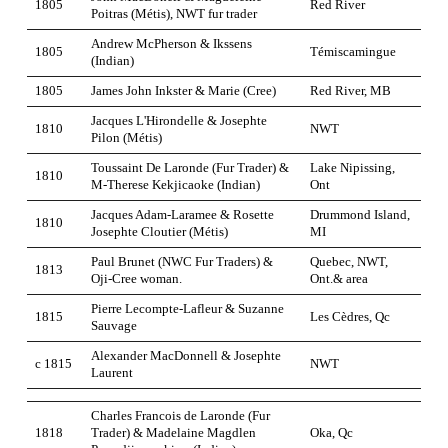
1805
Red River
Poitras (Métis), NWT fur trader
Andrew McPherson & Ikssens
1805
Témiscamingue
(Indian)
1805
James John Inkster & Marie (Cree)
Red River, MB
Jacques L'Hirondelle & Josephte
1810
NWT
Pilon (Métis)
Toussaint De Laronde (Fur Trader) &
Lake Nipissing,
1810
M-Therese Kekjicaoke (Indian)
Ont
Jacques Adam-Laramee & Rosette
Drummond Island,
1810
Josephte Cloutier (Métis)
MI
Paul Brunet (NWC Fur Traders) &
Quebec, NWT,
1813
Oji-Cree woman.
Ont.& area
Pierre Lecompte-Lafleur & Suzanne
1815
Les Cèdres, Qc
Sauvage
Alexander MacDonnell & Josephte
c 1815
NWT
Laurent
Charles Francois de Laronde (Fur
1818
Trader) & Madelaine Magdlen
Oka, Qc