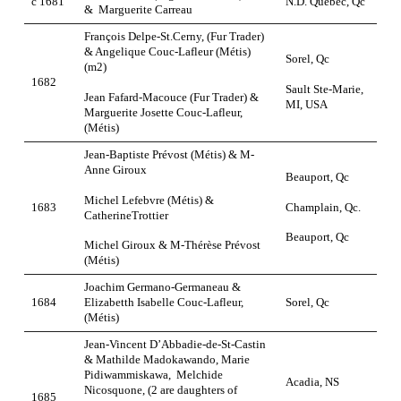
c 1681
N.D. Québec, Qc
& Marguerite Carreau
François Delpe-St.Cerny, (Fur Trader)
& Angelique Couc-Lafleur (Métis)
Sorel, Qc
(m2)
1682
Sault Ste-Marie,
Jean Fafard-Macouce (Fur Trader) &
MI, USA
Marguerite Josette Couc-Lafleur,
(Métis)
Jean-Baptiste Prévost (Métis) & M-
Anne Giroux
Beauport, Qc
Michel Lefebvre (Métis) &
Champlain, Qc.
1683
CatherineTrottier
Beauport, Qc
Michel Giroux & M-Thérèse Prévost
(Métis)
Joachim Germano-Germaneau &
1684
Elizabetth Isabelle Couc-Lafleur,
Sorel, Qc
(Métis)
Jean-Vincent D’Abbadie-de-St-Castin
& Mathilde Madokawando, Marie
Pidiwammiskawa, Melchide
Acadia, NS
Nicosquone, (2 are daughters of
1685