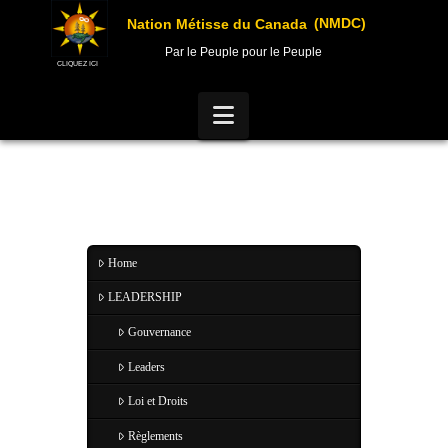
(NMDC)
Nation Métisse du Canada
Par le Peuple pour le Peuple
CLIQUEZ ICI
Navigation
Home
LEADERSHIP
Gouvernance
Leaders
Loi et Droits
Règlements