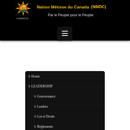
(NMDC)
Nation Métisse du Canada
Par le Peuple pour le Peuple
CLIQUEZ ICI
Navigation
Home
LEADERSHIP
Gouvernance
Leaders
Loi et Droits
Règlements