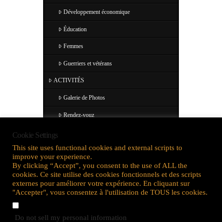
Développement économique
Éducation
Femmes
Guerriers et vétérans
ACTIVITÉS
Galerie de Photos
Rendez-vouz
Contactez nous
Cookie Settings
This site uses functional cookies and external scripts to
improve your experience.
By clicking “Accept”, you consent to the use of ALL the
cookies. Ce site utilise des cookies fonctionnels et des scripts
externes pour améliorer votre expérience. En cliquant sur
DANSE & GIGUES
"Accepter", vous consentez à l'utilisation de TOUS les cookies.
Nous préparons actuellement du nouveau matériel
Do not sell my personal information