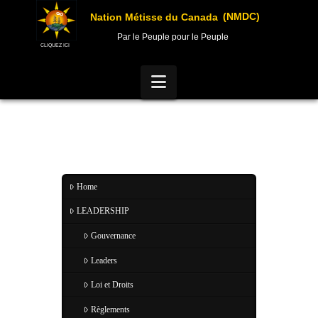
(NMDC)
Nation Métisse du Canada
Par le Peuple pour le Peuple
CLIQUEZ ICI
Navigation
Home
LEADERSHIP
Gouvernance
Leaders
Loi et Droits
Règlements