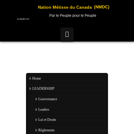
(NMDC)
Nation Métisse du Canada
Par le Peuple pour le Peuple
CLIQUEZ ICI
Navigation
Home
LEADERSHIP
Gouvernance
Leaders
Loi et Droits
Règlements