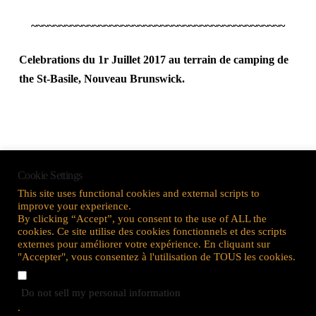
~~~~~~~~~~~~~~~~~~~~~~~~~~~~~~~~~~~~~~~~~~~~~
Celebrations du 1r Juillet 2017 au terrain de camping de
the St-Basile, Nouveau Brunswick.
Cookie Settings
This site uses functional cookies and external scripts to
improve your experience.
By clicking “Accept”, you consent to the use of ALL the
cookies. Ce site utilise des cookies fonctionnels et des scripts
externes pour améliorer votre expérience. En cliquant sur
"Accepter", vous consentez à l'utilisation de TOUS les cookies.
Do not sell my personal information
.