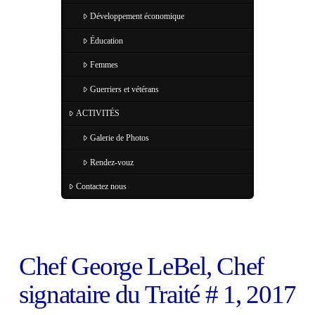
Développement économique
Éducation
Femmes
Guerriers et vétérans
ACTIVITÉS
Galerie de Photos
Rendez-vouz
Contactez nous
Chef George LeBel, Chef
signataire du Traité # 1, 2017